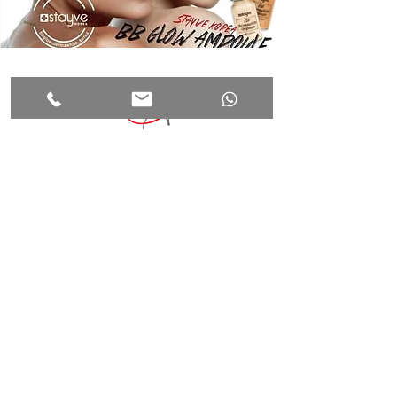
beauty agent
HOME
Mundsburger Damm 35
ÜBER UNS
22087 Hamburg
BEHANDLUNGEN
ANFAHRT
+49(0)178 88 77 911
SCHULUNGEN
info@beauty-agent.org
KONTAKT
jz@beauty-agent.org
AGB
IMPRESSUM
Öffnungszeiten:
DATENSCHUTZ
Termine nach
telefonischer Vereinbarung