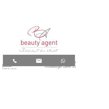
beauty agent
HOME
Mundsburger Damm 35
ÜBER UNS
22087 Hamburg
BEHANDLUNGEN
ANFAHRT
+49(0)178 88 77 911
SCHULUNGEN
info@beauty-agent.org
KONTAKT
jz@beauty-agent.org
AGB
IMPRESSUM
Öffnungszeiten:
DATENSCHUTZ
Termine nach
telefonischer Vereinbarung