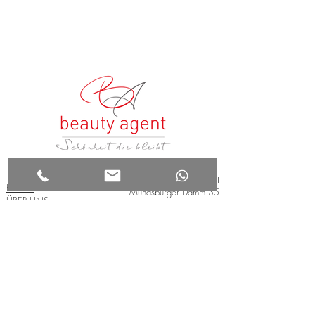
beauty agent
HOME
Mundsburger Damm 35
ÜBER UNS
22087 Hamburg
BEHANDLUNGEN
ANFAHRT
+49(0)178 88 77 911
SCHULUNGEN
info@beauty-agent.org
KONTAKT
jz@beauty-agent.org
AGB
IMPRESSUM
Öffnungszeiten:
DATENSCHUTZ
Termine nach
telefonischer Vereinbarung