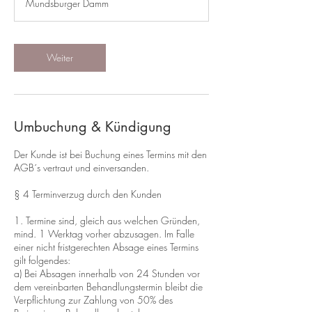
Mundsburger Damm
d
3
0
M
Weiter
i
n
.
Umbuchung & Kündigung
Der Kunde ist bei Buchung eines Termins mit den
AGB´s vertraut und einversanden.
§ 4 Terminverzug durch den Kunden
1. Termine sind, gleich aus welchen Gründen,
mind. 1 Werktag vorher abzusagen. Im Falle
einer nicht fristgerechten Absage eines Termins
gilt folgendes:
a) Bei Absagen innerhalb von 24 Stunden vor
dem vereinbarten Behandlungstermin bleibt die
Verpflichtung zur Zahlung von 50% des