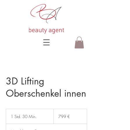
3D Lifting
Oberschenkel innen
799
Euro
1 Std. 30 Min.
1
799 €
S
t