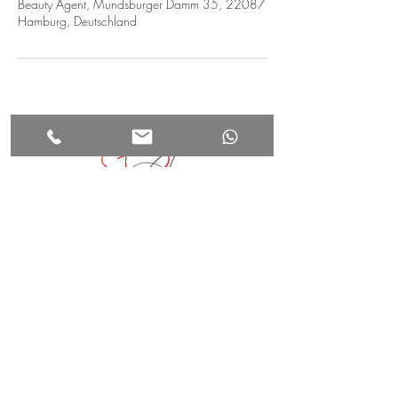
Beauty Agent, Mundsburger Damm 35, 22087
Hamburg, Deutschland
beauty agent
HOME
Mundsburger Damm 35
ÜBER UNS
22087 Hamburg
BEHANDLUNGEN
ANFAHRT
+49(0)178 88 77 911
SCHULUNGEN
info@beauty-agent.org
KONTAKT
jz@beauty-agent.org
AGB
IMPRESSUM
Öffnungszeiten: