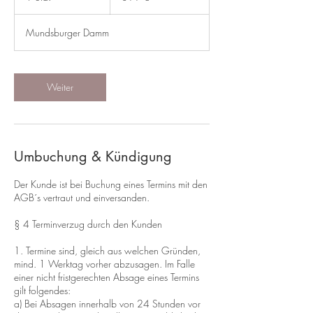
S
t
Mundsburger Damm
d
Weiter
Umbuchung & Kündigung
Der Kunde ist bei Buchung eines Termins mit den
AGB´s vertraut und einversanden.
§ 4 Terminverzug durch den Kunden
1. Termine sind, gleich aus welchen Gründen,
mind. 1 Werktag vorher abzusagen. Im Falle
einer nicht fristgerechten Absage eines Termins
gilt folgendes:
a) Bei Absagen innerhalb von 24 Stunden vor