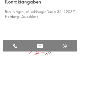
Kontaktangaben
Beauty Agent, Mundsburger Damm 35, 22087
Hamburg, Deutschland
beauty agent
HOME
Mundsburger Damm 35
ÜBER UNS
22087 Hamburg
BEHANDLUNGEN
ANFAHRT
+49(0)178 88 77 911
SCHULUNGEN
info@beauty-agent.org
KONTAKT