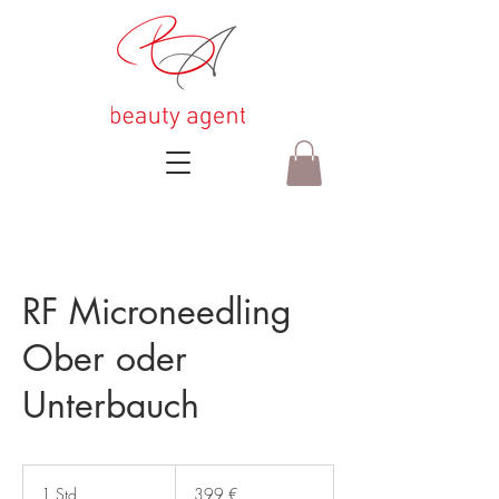
RF Microneedling
Ober oder
Unterbauch
399
Euro
1 Std.
1
399 €