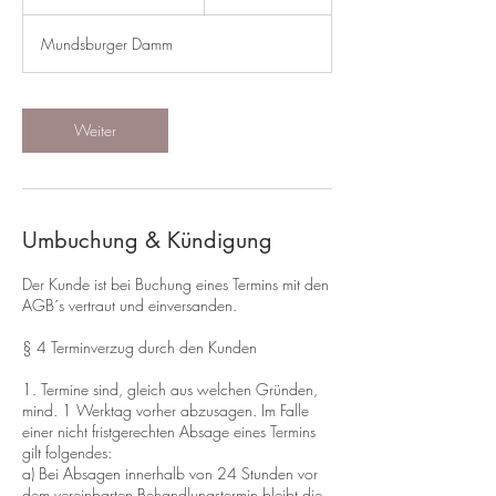
S
t
Mundsburger Damm
d
1
5
M
Weiter
i
n
.
Umbuchung & Kündigung
Der Kunde ist bei Buchung eines Termins mit den
AGB´s vertraut und einversanden.
§ 4 Terminverzug durch den Kunden
1. Termine sind, gleich aus welchen Gründen,
mind. 1 Werktag vorher abzusagen. Im Falle
einer nicht fristgerechten Absage eines Termins
gilt folgendes:
a) Bei Absagen innerhalb von 24 Stunden vor
dem vereinbarten Behandlungstermin bleibt die