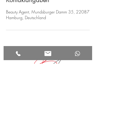
Beauty Agent, Mundsburger Damm 35, 22087
Hamburg, Deutschland
beauty agent
HOME
Mundsburger Damm 35
ÜBER UNS
22087 Hamburg
BEHANDLUNGEN
ANFAHRT
+49(0)178 88 77 911
SCHULUNGEN
info@beauty-agent.org
KONTAKT
jz@beauty-agent.org